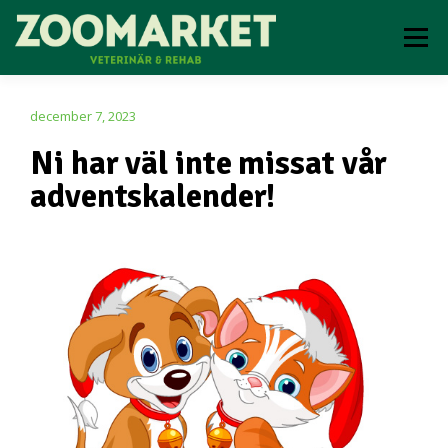
Meny
VETERINÄR
REHAB
ONLINEBOKNING
december 7, 2023
Ni har väl inte missat vår
adventskalender!
OM OSS
KONTAKTA OSS