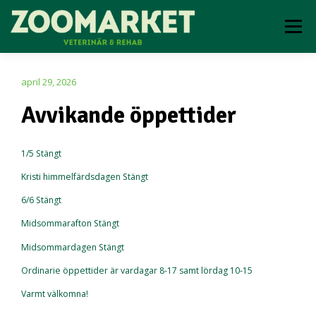
Meny
VETERINÄR
REHAB
ONLINEBOKNING
april 29, 2026
Avvikande öppettider
OM OSS
KONTAKTA OSS
1/5 Stängt
Kristi himmelfärdsdagen Stängt
6/6 Stängt
Midsommarafton Stängt
Midsommardagen Stängt
Ordinarie öppettider är vardagar 8-17 samt lördag 10-15
Varmt välkomna!